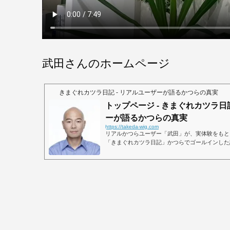
武田さんのホームページ
きまぐれカツラ日記 - リアルユーザーが語るかつらの真実
トップページ - きまぐれカツラ日記
ーが語るかつらの真実
https://takeda-wig.com
リアルかつらユーザー「武田」が、実体験をもと
「きまぐれカツラ日記」かつらでゴールインした
などを交え、実際に使用しているユーザー目線で
てお伝えします。