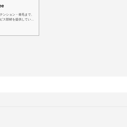
ee
テンション・発毛まで、
ビス部材を提供していま
コストで作製できるよ
情報を